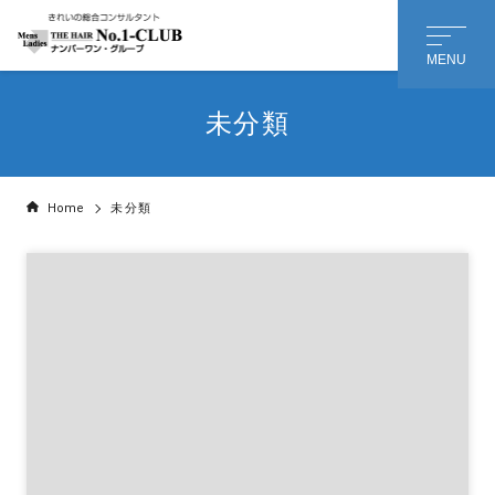
MENU
未分類
会社名 or 個人名
*
Home
未分類
担当者様のお名前
名
姓
メールアドレス
*
メッセージ