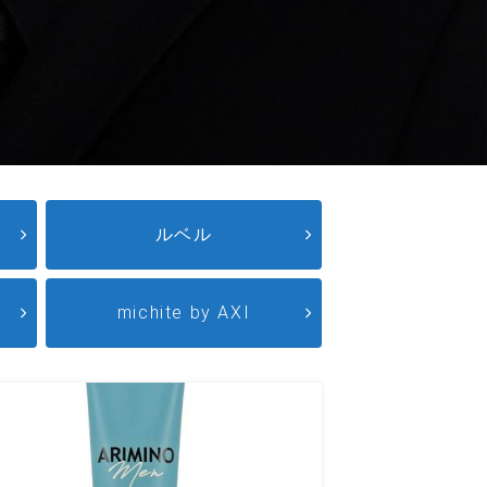
ルベル
michite by AXI