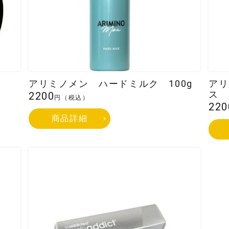
お名前
姓
ドレス
*
アリミノメン ハードミルク 100g
アリ
ス
2200
円（税込）
220
商品詳細