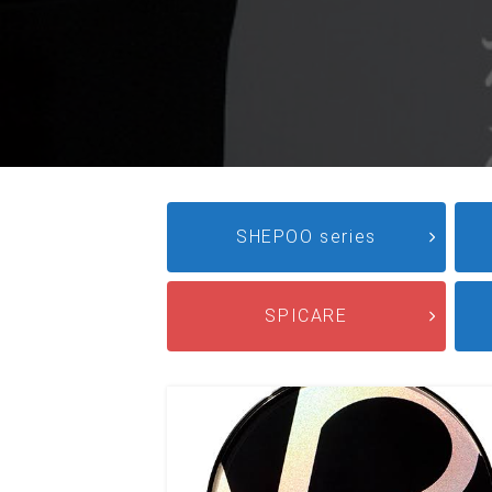
SHEPOO series
SPICARE
会社名 or