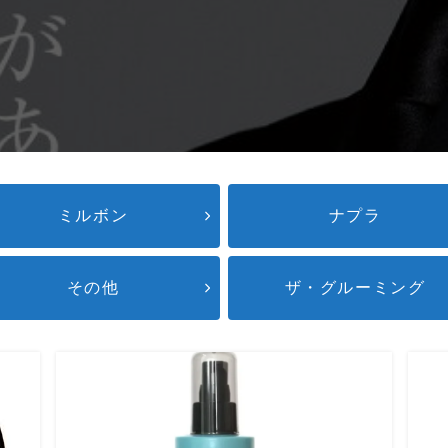
ミルボン
ナプラ
その他
ザ・グルーミング
 個人名
*