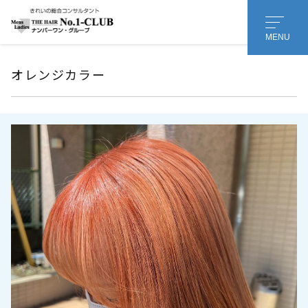
MENU
オレンジカラー
会社名 or 個人名
*
担当者様のお名前
名
姓
メールアドレス
*
メッセージ