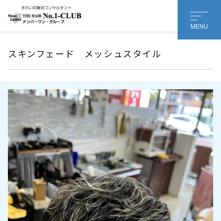
MENU
スキンフェード メッシュスタイル
会社名 or 個人名
*
担当者様のお名前
名
姓
メールアドレス
*
メッセージ