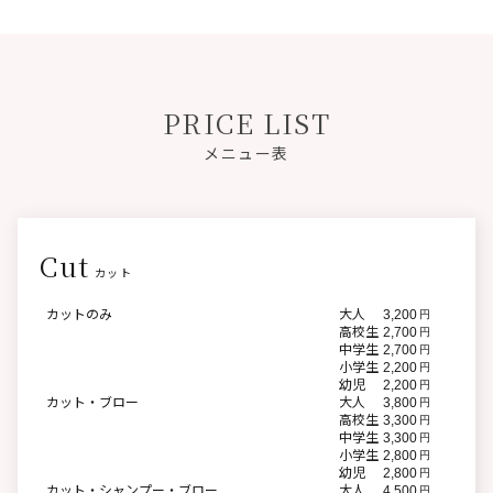
PRICE LIST
メニュー表
Cut
カット
カットのみ
大人
3,200
円
高校生
2,700
円
中学生
2,700
円
小学生
2,200
円
幼児
2,200
円
カット・ブロー
大人
3,800
円
高校生
3,300
円
中学生
3,300
円
小学生
2,800
円
幼児
2,800
円
カット・シャンプー・ブロー
大人
4,500
円