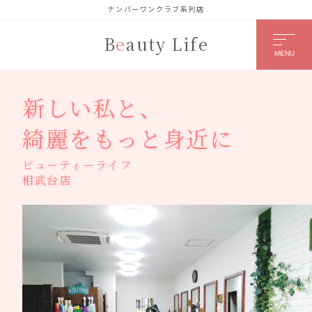
ナンバーワンクラブ系列店
B
e
auty Life
MENU
会社名 or 個人名
*
新しい私と、
綺麗をもっと身近に
担当者様のお名前
ビューティーライフ
相武台店
名
姓
メールアドレス
*
メッセージ