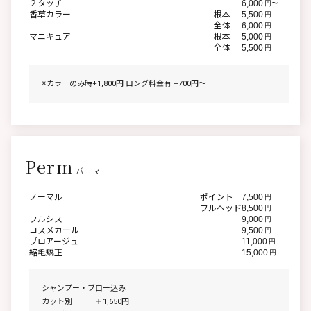
２タッチ
6,000
円〜
香草カラー
根本
5,500
円
全体
6,000
円
マニキュア
根本
5,000
円
全体
5,500
円
※カラーのみ時+1,800円 ロング料金有 +700円〜
Perm
パーマ
ノーマル
ポイント
7,500
円
フルヘッド
8,500
円
フルシス
9,000
円
コスメカール
9,500
円
プロアージュ
11,000
円
縮毛矯正
15,000
円
シャンプー・ブロー込み
カット別 ＋1,650円