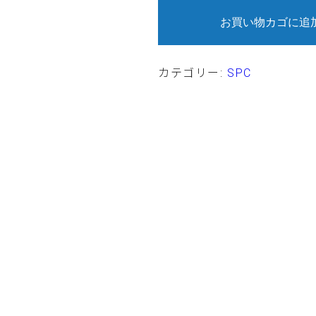
ン
フ
お買い物カゴに追
リ
ー
ズ
キ
ー
カテゴリー:
SPC
プ
グ
リ
ー
ス
個
 個人名
*
お名前