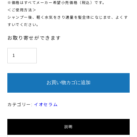
※価格はすべてメーカー希望小売価格（税込）です。
＜ご使用方法＞
シャンプー後、軽く水気をきり適量を髪全体になじませ、よくす
すいでください。
お取り寄せができます
イ
オ
セ
ラ
ム
ク
リ
お買い物カゴに追加
ー
ム
1000g
個
カテゴリー:
イオセラム
説明