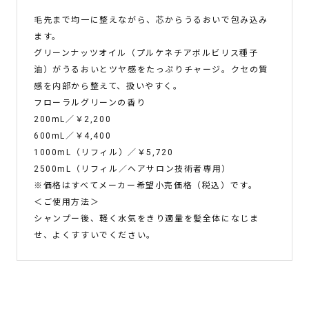
毛先まで均一に整えながら、芯からうるおいで包み込み
ます。
グリーンナッツオイル（プルケネチアボルビリス種子
油）がうるおいとツヤ感をたっぷりチャージ。クセの質
感を内部から整えて、扱いやすく。
フローラルグリーンの香り
200mL／￥2,200
600mL／￥4,400
1000mL（リフィル）／￥5,720
2500mL（リフィル／ヘアサロン技術者専用）
※価格はすべてメーカー希望小売価格（税込）です。
＜ご使用方法＞
シャンプー後、軽く水気をきり適量を髪全体になじま
せ、よくすすいでください。