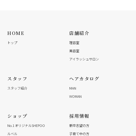
HOME
店舗紹介
トップ
理容室
美容室
アイラッシュサロン
スタッフ
ヘアカタログ
スタッフ紹介
MAN
WOMAN
ショップ
採用情報
No.1 オリジナルSHEPOO
新卒志望の方
ルベル
子育て中の方