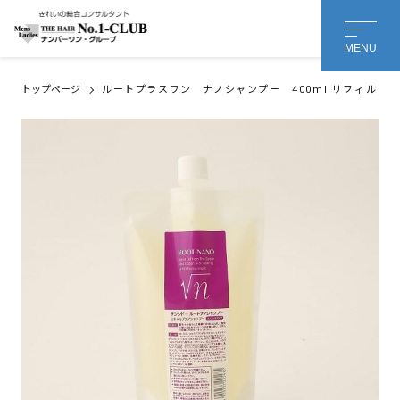
MENU
トップページ
ルートプラスワン ナノシャンプー 400ml リフィル
会社名 or 個人名
*
担当者様のお名前
名
姓
メールアドレス
*
メッセージ