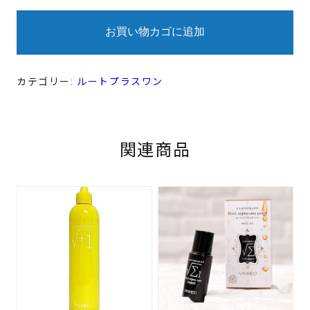
ラ
ス
ワ
お買い物カゴに追加
ン
ナ
ノ
シ
ャ
カテゴリー:
ルートプラスワン
ン
プ
ー
400ml
リ
フ
関連商品
ィ
ル
個