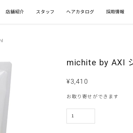
店舗紹介
スタッフ
ヘアカタログ
採用情報
ml
michite by A
¥
3,410
お取り寄せができます
michite
by
AXI
シ
ャ