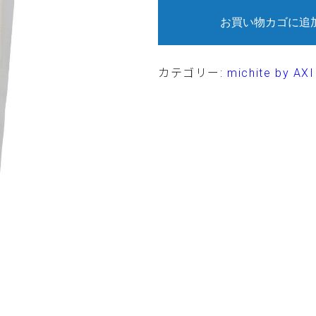
ン
プ
お買い物カゴに追
ー
A
550ml
個
カテゴリー:
michite by AXI
 個人名
*
お名前