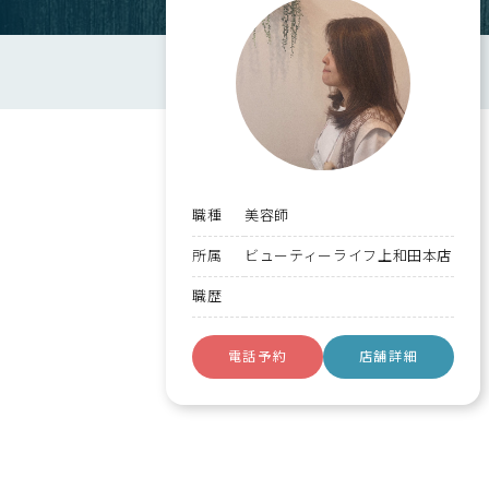
会社名 or
担当者様の
職種
美容師
名
所属
ビューティーライフ上和田本店
職歴
メールア
電話予約
店舗詳細
メッセージ