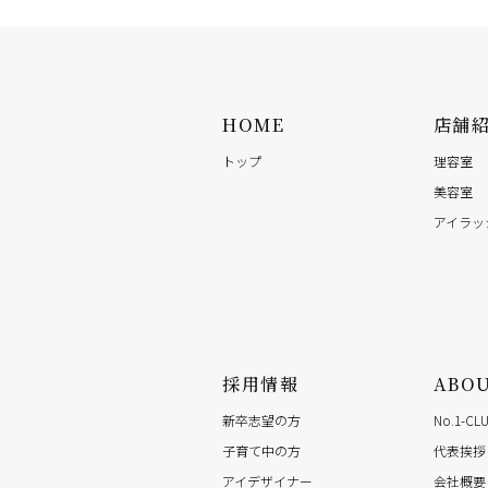
HOME
店舗
トップ
理容室
美容室
アイラッ
採用情報
ABO
新卒志望の方
No.1-C
子育て中の方
代表挨拶
アイデザイナー
会社概要